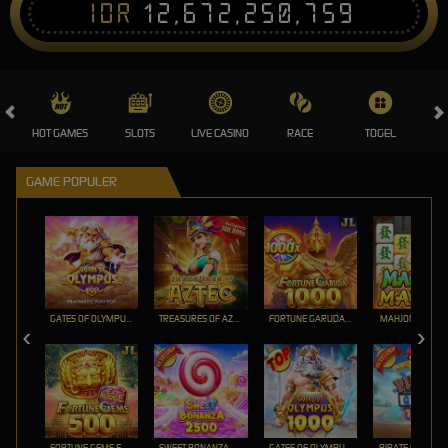
IDR
12,672,250,759
HOT GAMES
SLOTS
LIVE CASINO
RACE
TOGEL
OL
GAME POPULER
GATES OF OLYMPUS POP
TREASURES OF AZTEC
FORTUNE GARUDA 1000
MAHJONG MAX
FORTUNE GEMS 500
SWEET BONANZA 2500
GATES OF OLYMPUS 1000
PIRATE QUEST 1