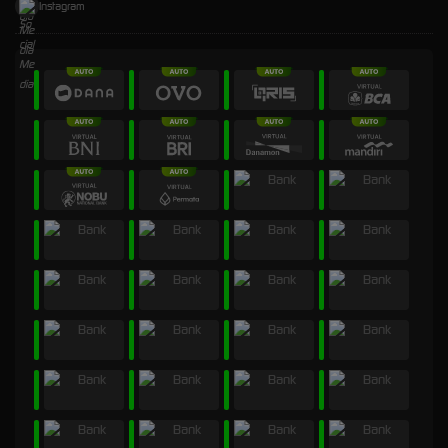
Instagram