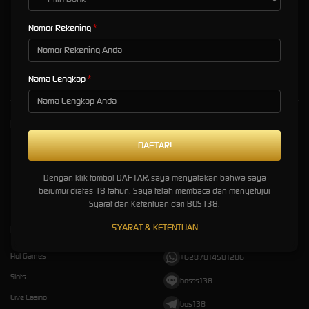
game slot.
Nomor Rekening
Namun sebelum permainan slot ada, tentu terdapat permainan yang sangat populer dalam
sejarah dunia pertaruhanan. Jika anda penasaran dengan sejarah provider, situs, atau juga
agen ini, maka perhatikan pembahasan berikut dibawah ini.
Nama Lengkap
Kebijaksanaan
Platform
TUTORIAL CARA DEPOSIT VIA QRIS
Promosi
Loyalty
Dengan klik tombol DAFTAR, saya menyatakan bahwa saya
berumur diatas 18 tahun. Saya telah membaca dan menyetujui
Referral
Syarat dan Ketentuan dari BOS138.
SYARAT & KETENTUAN
Kategori
Dukungan
Hot Games
+6287814581286
Slots
bosss138
Live Casino
bos138