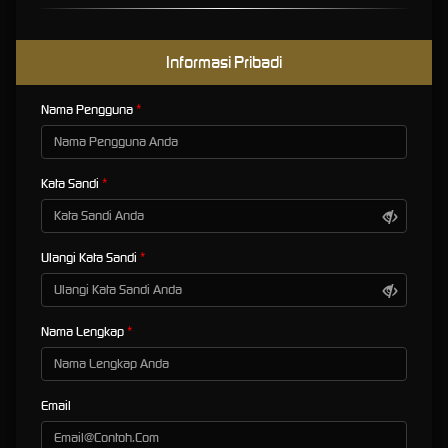
Online Indonesia Resmi
Informasi Pribadi
Apakah anda ingin mengenal lebih dalam atau ingin mengetahui apa itu
Agen Bos138
?
Jika ya, maka anda perlu memperhatikan pembahasan yang ada di dalam artikel ini dengan
Nama Pengguna
seksama karena disini akan terdapat penjelasan lengkap mengenai hal tersebut.
Anda mungkin sudah mengetahui bahwa saat ini terdapat banyak sekali jenis permainan
taruhan online yang tersebar di internet. Hal tersebut terjadi karena perkembangan zaman
dan juga teknologi yang semakin meningkat secara signifikan.
Kata Sandi
Seperti yang sudah di ketahui, di tanah air sendiri segala bentuk pertaruhanan
Bos138
itu
dilarang oleh pemerintah. Oleh karena itu, sebelum adanya teknologi orang-orang susah
untuk melakukan hobby mereka yaitu bermain taruhan.
Ulangi Kata Sandi
Dengan adanya game taruhan online ini tentu banyak sekali para pecinta taruhan yang
terbantu juga senang. Hal itu karena game taruhan online dapat dilakukan dimana saja dan
kapan saja tanpa terikat waktu atau juga tempat.
Nama Lengkap
Terlebih lagi bermain taruhan secara online terbukti dapat menghasilkan lebih banyak
keuntungan mulai dari jutaan, puluhan, hingga ratusan juta rupiah dalam waktu yang
singkat hanya beberapa menit atau bahkan detik jika sangat beruntung.
Email
Namun tentu hal itu tidak bisa dilakukan atau didapakan begitu saja, ada cukup banyak hal
penting dan harus diperhatikan juga dilakukan. Salah satunya yaitu dengan mengenal