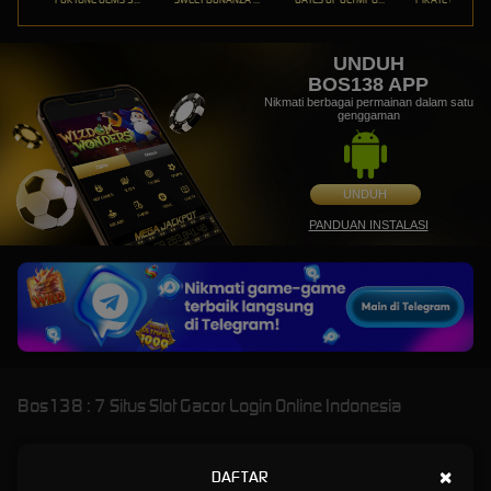
UNDUH
BOS138 APP
Nikmati berbagai permainan dalam satu
genggaman
UNDUH
PANDUAN INSTALASI
Bos138 : 7 Situs Slot Gacor Login Online Indonesia
BOS138 : Situs taruhan Bos
×
DAFTAR