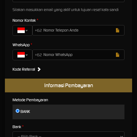
Agen Bos138
sebagai penyedia game taruhan slot terbaik dan terpercaya.
Silakan masukkan email yang aktif untuk tujuan reset kata sandi
Mengenal Agen Bos138 Lebih
Nomor Kontak
Dalam
+62
Bagi para players atau pemain taruhan online yang sudah berpengalaman dan juga lama
WhatsApp
memainkan permainan taruhan online tentu sudah tidak aneh atau asing lagi saat
mendengar nama agen atau situs
Bos138 Slot
ini.
+62
Agen Bos138
merupakan suatu permainan slot taruhan online yang dimiliki oleh provider
taruhan terbesar dan sudah sejak lama bergerak di dunia pertaruhanan online. Tentu situs
Kode Referral
ini tidak perlu diragukan atau dipertanyakan lagi kepercayaan dan keamanannya.
Provider, situs, atau juga agen taruhan online terpercaya
Bos138
ini sudah ada di dunia
Informasi Pembayaran
pertaruhanan online sejak tahun 2007. Hal tersebut tentu dapat menjadi salah satu bukti
kuat bahwa situs sangat terpercaya dan juga memuaskan.
Metode Pembayaran
Hingga sampai saat ini juga situs ini masih berdiri dan semakin banyak orang bermain
disana. Permainan yang disajikan juga tentu sangat berkualitas dengan tampilan sangat
BANK
bagus sehingga para pemain tidak bosan Ketika memainkannya.
Selain itu, sudah banyak juga orang sukses dalam meningkatkan atau juga bahkan
Bank
memajukan finansial mereka hanya dengan memainkan permainan taruhan di
Bos138
.
Hal itu terjadi karena memang situs ini memiliki permainan yang mudah dimainkan seperti