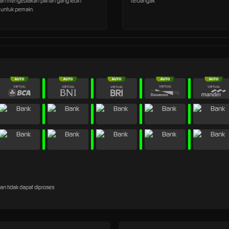
 dan menyediakan pilihan yang lebih
terbanyak
untuk pemain.
an tidak dapat diproses