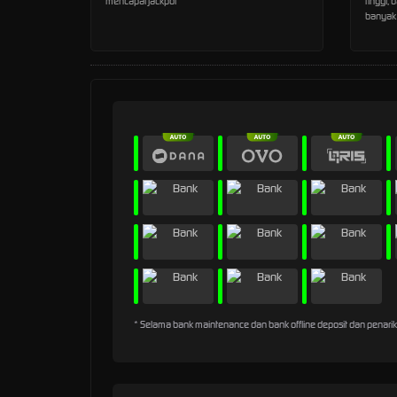
mencapai jackpot
tinggi,
banyak 
* Selama bank maintenance dan bank offline deposit dan penarik