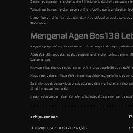
Dengan adanya game taruhan online ini tentu banyak sekali para pecinta ta
Terlebih lagi bermain taruhan secara online terbukti dapat menghasilkan le
Namun tentu hal itu tidak bisa dilakukan atau didapakan begitu saja, a
terpercaya.
Mengenal Agen Bos138 Leb
Bagi para players atau pemain taruhan online yang sudah berpengalaman 
Agen Bos138
merupakan suatu permainan slot taruhan online yang dimiliki
keamanannya.
Provider, situs, atau juga agen taruhan online terpercaya
Bos138
ini sudah 
Hingga sampai saat ini juga situs ini masih berdiri dan semakin banyak or
Selain itu, sudah banyak juga orang sukses dalam meningkatkan atau 
dimainkan seperti game slot.
Namun sebelum permainan slot ada, tentu terdapat permainan yang sangat p
Kebijaksanaan
Pl
TUTORIAL CARA DEPOSIT VIA QRIS
Pr