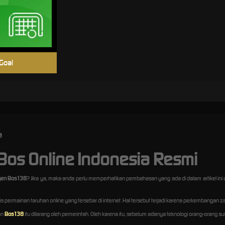
Goal
a
 Bos Online Indonesia Resmi
en Bos138
? Jika ya, maka anda perlu memperhatikan pembahasan yang ada di dalam artikel ini
 permainan taruhan online yang tersebar di internet. Hal tersebut terjadi karena perkembangan z
an
Bos138
itu dilarang oleh pemerintah. Oleh karena itu, sebelum adanya teknologi orang-orang 