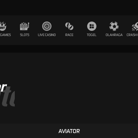
 GAMES
SLOTS
LIVE CASINO
RACE
TOGEL
OLAHRAGA
CRASH
AVIATOR