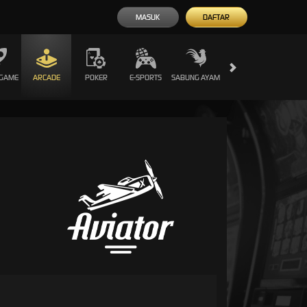
MASUK
DAFTAR
 GAME
ARCADE
POKER
E-SPORTS
SABUNG AYAM
PROMOSI