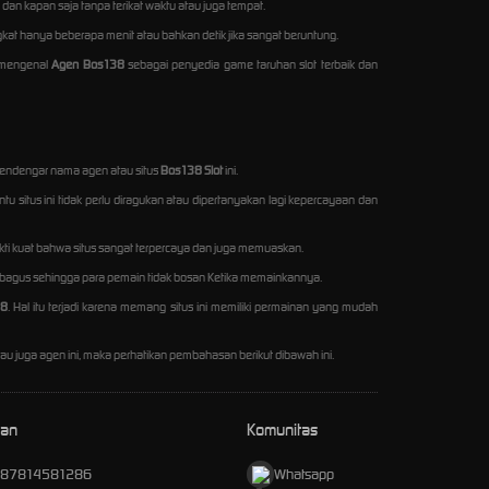
dan kapan saja tanpa terikat waktu atau juga tempat.
ngkat hanya beberapa menit atau bahkan detik jika sangat beruntung.
n mengenal
Agen Bos138
sebagai penyedia game taruhan slot terbaik dan
 mendengar nama agen atau situs
Bos138 Slot
ini.
tu situs ini tidak perlu diragukan atau dipertanyakan lagi kepercayaan dan
bukti kuat bahwa situs sangat terpercaya dan juga memuaskan.
gat bagus sehingga para pemain tidak bosan Ketika memainkannya.
38
. Hal itu terjadi karena memang situs ini memiliki permainan yang mudah
au juga agen ini, maka perhatikan pembahasan berikut dibawah ini.
an
Komunitas
87814581286
Whatsapp