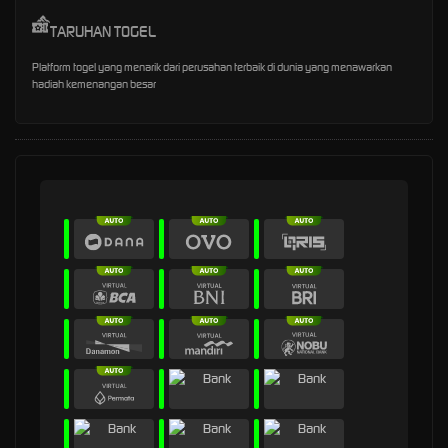
TARUHAN TOGEL
Platform togel yang menarik dari perusahan terbaik di dunia yang menawarkan
hadiah kemenangan besar