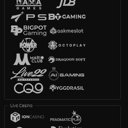
Live Casino