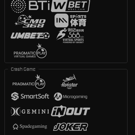
Crash Game