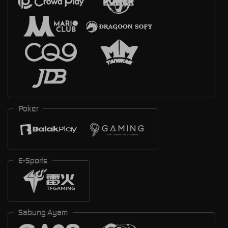
Poker
E-Sports
Sabung Ayam