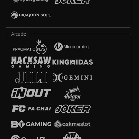
Arcade