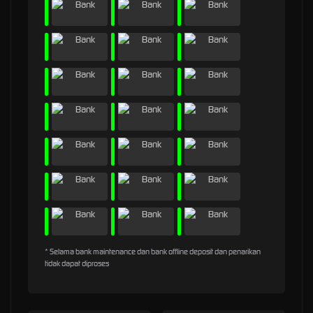
* Selama bank maintenance dan bank offline deposit dan penarikan
tidak dapat diproses