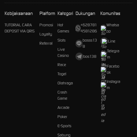
Kebijaksanaan
Platform
Kategori
Dukungan
Komunitas
TUTORIAL CARA
Promosi
Hot
+628781
Whatsa
DEPOSIT VIA QRIS
Games
4581286
pp
Loyalty
Slots
bosss13
Line
Referral
8
Live
Telegra
Casino
bos138
m
Race
Facebo
ok
Togel
Instagra
Olahraga
m
Crash
Game
Arcade
Poker
E-Sports
Sabung