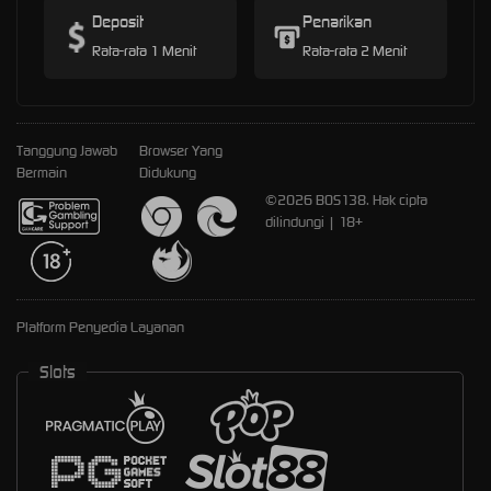
Deposit
Penarikan
Rata-rata 1 Menit
Rata-rata 2 Menit
Tanggung Jawab
Browser Yang
Bermain
Didukung
©2026 BOS138. Hak cipta
dilindungi | 18+
Platform Penyedia Layanan
Slots