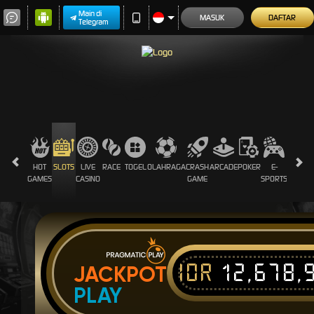
Main di
MASUK
DAFTAR
Telegram
HOT
SLOTS
LIVE
RACE
TOGEL
OLAHRAGA
CRASH
ARCADE
POKER
E-
SABUN
GAMES
CASINO
GAME
SPORTS
AYAM
IDR
12,678,
JACKPOT
PLAY