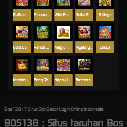
Buffalo Gold
Prosperous Lions
Wild Elements
Dollar Eagle
5 Kings
Gold Bonanza
Panda Magic II
Magic Totem
Mystery Of The Orient
Circus
Monkey Slots
Feng Shen
Happy Lantern
Brothers Kingdom
Bos138 : 7 Situs Slot Gacor Login Online Indonesia
BOS138 : Situs taruhan Bos