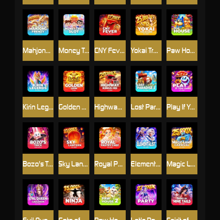
Mahjong Frenzy : Tiles of Fortunes
Money Tree Slot
CNY Fever
Yokai Treasure
Paw House
Kirin Legends
Golden Lion
Highway Kings HD
Lost Paradise 2
Play If You Dare
Bozo's Trick
Sky Lantern
Royal Pastry Chef
Elementalist
Magic Lamp Carnival