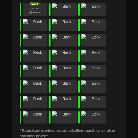
* Selama bank maintenance dan bank offline deposit dan penarikan
tidak dapat diproses