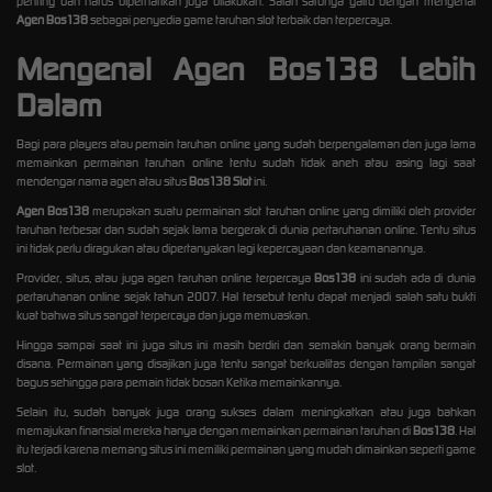
penting dan harus diperhatikan juga dilakukan. Salah satunya yaitu dengan mengenal
Agen Bos138
sebagai penyedia game taruhan slot terbaik dan terpercaya.
Mengenal Agen Bos138 Lebih
Dalam
Bagi para players atau pemain taruhan online yang sudah berpengalaman dan juga lama
memainkan permainan taruhan online tentu sudah tidak aneh atau asing lagi saat
mendengar nama agen atau situs
Bos138 Slot
ini.
Agen Bos138
merupakan suatu permainan slot taruhan online yang dimiliki oleh provider
taruhan terbesar dan sudah sejak lama bergerak di dunia pertaruhanan online. Tentu situs
ini tidak perlu diragukan atau dipertanyakan lagi kepercayaan dan keamanannya.
Provider, situs, atau juga agen taruhan online terpercaya
Bos138
ini sudah ada di dunia
pertaruhanan online sejak tahun 2007. Hal tersebut tentu dapat menjadi salah satu bukti
kuat bahwa situs sangat terpercaya dan juga memuaskan.
Hingga sampai saat ini juga situs ini masih berdiri dan semakin banyak orang bermain
disana. Permainan yang disajikan juga tentu sangat berkualitas dengan tampilan sangat
bagus sehingga para pemain tidak bosan Ketika memainkannya.
Selain itu, sudah banyak juga orang sukses dalam meningkatkan atau juga bahkan
memajukan finansial mereka hanya dengan memainkan permainan taruhan di
Bos138
. Hal
itu terjadi karena memang situs ini memiliki permainan yang mudah dimainkan seperti game
slot.