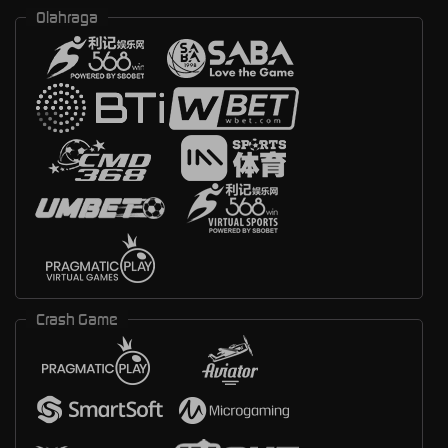
Olahraga
Crash Game