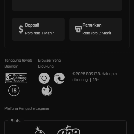
Deposit
Penarikan
Rata-rata 1 Menit
Rata-rata 2 Menit
Tanggung Jawab
Browser Yang
Bermain
Didukung
©2026 BOS138. Hak cipta
dilindungi | 18+
Platform Penyedia Layanan
Slots