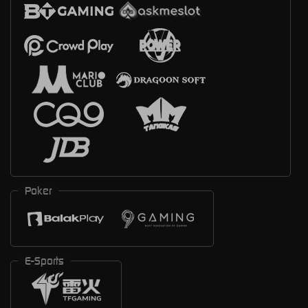
Poker
E-Sports