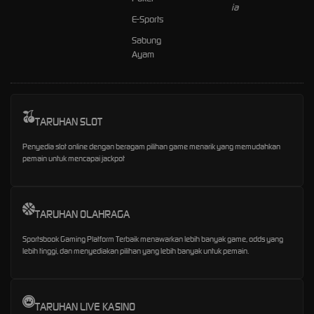
E-Sports
Sabung
Ayam
TARUHAN SLOT
Penyedia slot online dengan beragam pilihan game menarik yang memudahkan
pemain untuk mencapai jackpot
TARUHAN OLAHRAGA
Sportsbook Gaming Platform Terbaik menawarkan lebih banyak game, odds yang
lebih tinggi, dan menyediakan pilihan yang lebih banyak untuk pemain.
TARUHAN LIVE KASINO