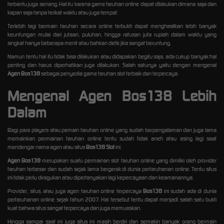
terbantu juga senang. Hal itu karena game taruhan online dapat dilakukan dimana saja dan
kapan saja tanpa terikat waktu atau juga tempat.
Terlebih lagi bermain taruhan secara online terbukti dapat menghasilkan lebih banyak
keuntungan mulai dari jutaan, puluhan, hingga ratusan juta rupiah dalam waktu yang
singkat hanya beberapa menit atau bahkan detik jika sangat beruntung.
Namun tentu hal itu tidak bisa dilakukan atau didapakan begitu saja, ada cukup banyak hal
penting dan harus diperhatikan juga dilakukan. Salah satunya yaitu dengan mengenal
Agen Bos138
sebagai penyedia game taruhan slot terbaik dan terpercaya.
Mengenal Agen Bos138 Lebih
Dalam
Bagi para players atau pemain taruhan online yang sudah berpengalaman dan juga lama
memainkan permainan taruhan online tentu sudah tidak aneh atau asing lagi saat
mendengar nama agen atau situs
Bos138 Slot
ini.
Agen Bos138
merupakan suatu permainan slot taruhan online yang dimiliki oleh provider
taruhan terbesar dan sudah sejak lama bergerak di dunia pertaruhanan online. Tentu situs
ini tidak perlu diragukan atau dipertanyakan lagi kepercayaan dan keamanannya.
Provider, situs, atau juga agen taruhan online terpercaya
Bos138
ini sudah ada di dunia
pertaruhanan online sejak tahun 2007. Hal tersebut tentu dapat menjadi salah satu bukti
kuat bahwa situs sangat terpercaya dan juga memuaskan.
Hingga sampai saat ini juga situs ini masih berdiri dan semakin banyak orang bermain