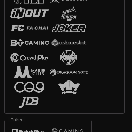
Poker