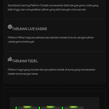
Sportsbook Gaming Platform Terbaik menawarkan lebih banyak game, odds yang
lebih tinggi, dan menyediakan pilihan yang lebih banyak untuk pemain.
TARUHAN LIVE KASINO
Platform Pilihan bagi perusahaan-perusahaan terbaik di dunia, dengan pilihan
variasi game terbanyak
TARUHAN TOGEL
Platform togel yang menarik dari perusahan terbaik di dunia yang menawarkan
hadiah kemenangan besar