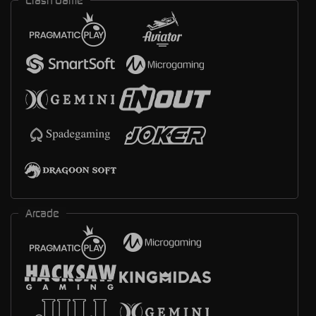
Arcade