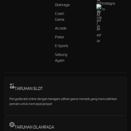
Instagra
Olahraga
m
Crash
Game
Arcade
Poker
E-Sports
Sabung
Ayam
TARUHAN SLOT
Penyedia slot online dengan beragam pilihan game menarik yang memudahkan
pemain untuk mencapai jackpot
TARUHAN OLAHRAGA