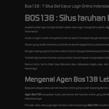
Bos138 : 7 Situs Slot Gacor Login Online Indonesi
BOS138 : Situs taruhan
Apakah anda ingin mengenal lebih dalam atau ingin mengetahui apa itu
Ag
hal tersebut.
Anda mungkin sudah mengetahui bahwa saat ini terdapat banyak sekali jenis
Seperti yang sudah di ketahui, di tanah air sendiri segala bentuk pertaruhan
Dengan adanya game taruhan online ini tentu banyak sekali para pecinta ta
Terlebih lagi bermain taruhan secara online terbukti dapat menghasilkan le
Namun tentu hal itu tidak bisa dilakukan atau didapakan begitu saja, a
terpercaya.
Mengenal Agen Bos138 Leb
Bagi para players atau pemain taruhan online yang sudah berpengalaman 
Agen Bos138
merupakan suatu permainan slot taruhan online yang dimiliki
keamanannya.
Provider, situs, atau juga agen taruhan online terpercaya
Bos138
ini sudah 