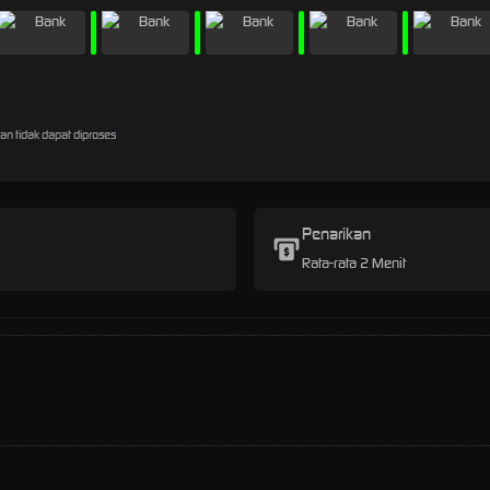
an tidak dapat diproses
Penarikan
Rata-rata 2 Menit