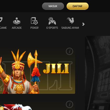
MASUK
DAFTAR
 GAME
ARCADE
POKER
E-SPORTS
SABUNG AYAM
PROMOSI
i
i