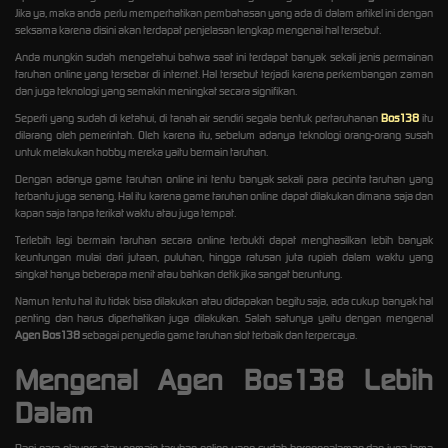
Jika ya, maka anda perlu memperhatikan pembahasan yang ada di dalam artikel ini dengan
seksama karena disini akan terdapat penjelasan lengkap mengenai hal tersebut.
Anda mungkin sudah mengetahui bahwa saat ini terdapat banyak sekali jenis permainan
taruhan online yang tersebar di internet. Hal tersebut terjadi karena perkembangan zaman
dan juga teknologi yang semakin meningkat secara signifikan.
Seperti yang sudah di ketahui, di tanah air sendiri segala bentuk pertaruhanan
Bos138
itu
dilarang oleh pemerintah. Oleh karena itu, sebelum adanya teknologi orang-orang susah
untuk melakukan hobby mereka yaitu bermain taruhan.
Dengan adanya game taruhan online ini tentu banyak sekali para pecinta taruhan yang
terbantu juga senang. Hal itu karena game taruhan online dapat dilakukan dimana saja dan
kapan saja tanpa terikat waktu atau juga tempat.
Terlebih lagi bermain taruhan secara online terbukti dapat menghasilkan lebih banyak
keuntungan mulai dari jutaan, puluhan, hingga ratusan juta rupiah dalam waktu yang
singkat hanya beberapa menit atau bahkan detik jika sangat beruntung.
Namun tentu hal itu tidak bisa dilakukan atau didapakan begitu saja, ada cukup banyak hal
penting dan harus diperhatikan juga dilakukan. Salah satunya yaitu dengan mengenal
Agen Bos138
sebagai penyedia game taruhan slot terbaik dan terpercaya.
Mengenal Agen Bos138 Lebih
Dalam