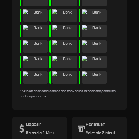
* Selama bank maintenance dan bank offline deposit dan penarikan
tidak dapat diproses
Deposit
Penarikan
Rata-rata 1 Menit
Rata-rata 2 Menit