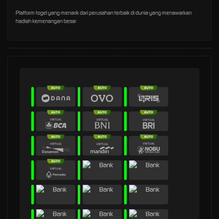
Platform togel yang menarik dari perusahan terbaik di dunia yang menawarkan
hadiah kemenangan besar