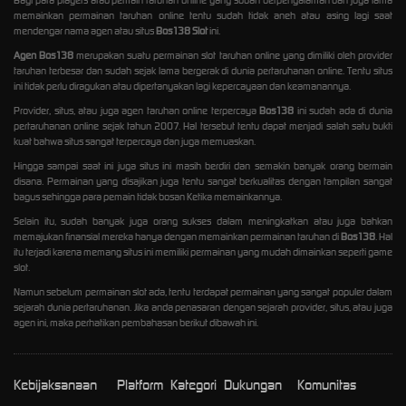
Bagi para players atau pemain taruhan online yang sudah berpengalaman dan juga lama
memainkan permainan taruhan online tentu sudah tidak aneh atau asing lagi saat
mendengar nama agen atau situs
Bos138 Slot
ini.
Agen Bos138
merupakan suatu permainan slot taruhan online yang dimiliki oleh provider
taruhan terbesar dan sudah sejak lama bergerak di dunia pertaruhanan online. Tentu situs
ini tidak perlu diragukan atau dipertanyakan lagi kepercayaan dan keamanannya.
Provider, situs, atau juga agen taruhan online terpercaya
Bos138
ini sudah ada di dunia
pertaruhanan online sejak tahun 2007. Hal tersebut tentu dapat menjadi salah satu bukti
kuat bahwa situs sangat terpercaya dan juga memuaskan.
Hingga sampai saat ini juga situs ini masih berdiri dan semakin banyak orang bermain
disana. Permainan yang disajikan juga tentu sangat berkualitas dengan tampilan sangat
bagus sehingga para pemain tidak bosan Ketika memainkannya.
Selain itu, sudah banyak juga orang sukses dalam meningkatkan atau juga bahkan
memajukan finansial mereka hanya dengan memainkan permainan taruhan di
Bos138
. Hal
itu terjadi karena memang situs ini memiliki permainan yang mudah dimainkan seperti game
slot.
Namun sebelum permainan slot ada, tentu terdapat permainan yang sangat populer dalam
sejarah dunia pertaruhanan. Jika anda penasaran dengan sejarah provider, situs, atau juga
agen ini, maka perhatikan pembahasan berikut dibawah ini.
Kebijaksanaan
Platform
Kategori
Dukungan
Komunitas