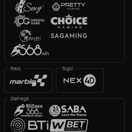
Race
Togel
Olahraga