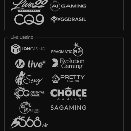
Live Casino