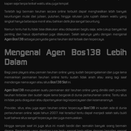
kapan saja tanpa terikat waktu atau juga tempat.
Terlebih lagi bermain taruhan secara online terbukti dapat menghasilkan lebih banyak
keuntungan mulai dari jutaan, puluhan, hingga ratusan juta rupiah dalam waktu yang
singkat hanya beberapa menit atau bahkan detik jika sangat beruntung.
Namun tentu hal itu tidak bisa dilakukan atau didapakan begitu saja, ada cukup banyak hal
penting dan harus diperhatikan juga dilakukan. Salah satunya yaitu dengan mengenal
Agen Bos138
sebagai penyedia game taruhan slot terbaik dan terpercaya.
Mengenal Agen Bos138 Lebih
Dalam
Bagi para players atau pemain taruhan online yang sudah berpengalaman dan juga lama
memainkan permainan taruhan online tentu sudah tidak aneh atau asing lagi saat
mendengar nama agen atau situs
Bos138 Slot
ini.
Agen Bos138
merupakan suatu permainan slot taruhan online yang dimiliki oleh provider
taruhan terbesar dan sudah sejak lama bergerak di dunia pertaruhanan online. Tentu situs
ini tidak perlu diragukan atau dipertanyakan lagi kepercayaan dan keamanannya.
Provider, situs, atau juga agen taruhan online terpercaya
Bos138
ini sudah ada di dunia
pertaruhanan online sejak tahun 2007. Hal tersebut tentu dapat menjadi salah satu bukti
kuat bahwa situs sangat terpercaya dan juga memuaskan.
Hingga sampai saat ini juga situs ini masih berdiri dan semakin banyak orang bermain
disana. Permainan yang disajikan juga tentu sangat berkualitas dengan tampilan sangat