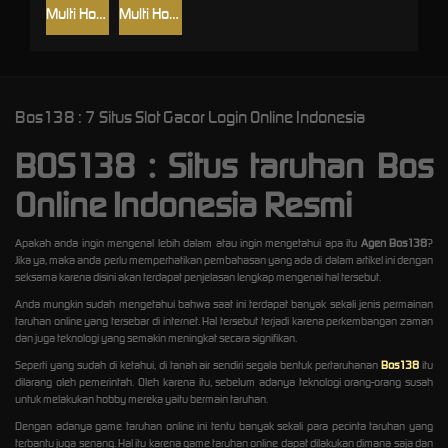
Multi Hot 5 Wild
Multi Hot Wild Ways
Bos138 : 7 Situs Slot Gacor Login Online Indonesia
BOS138 : Situs taruhan Bos
Online Indonesia Resmi
Apakah anda ingin mengenal lebih dalam atau ingin mengetahui apa itu
Agen Bos138
?
Jika ya, maka anda perlu memperhatikan pembahasan yang ada di dalam artikel ini dengan
seksama karena disini akan terdapat penjelasan lengkap mengenai hal tersebut.
Anda mungkin sudah mengetahui bahwa saat ini terdapat banyak sekali jenis permainan
taruhan online yang tersebar di internet. Hal tersebut terjadi karena perkembangan zaman
dan juga teknologi yang semakin meningkat secara signifikan.
Seperti yang sudah di ketahui, di tanah air sendiri segala bentuk pertaruhanan
Bos138
itu
dilarang oleh pemerintah. Oleh karena itu, sebelum adanya teknologi orang-orang susah
untuk melakukan hobby mereka yaitu bermain taruhan.
Dengan adanya game taruhan online ini tentu banyak sekali para pecinta taruhan yang
terbantu juga senang. Hal itu karena game taruhan online dapat dilakukan dimana saja dan