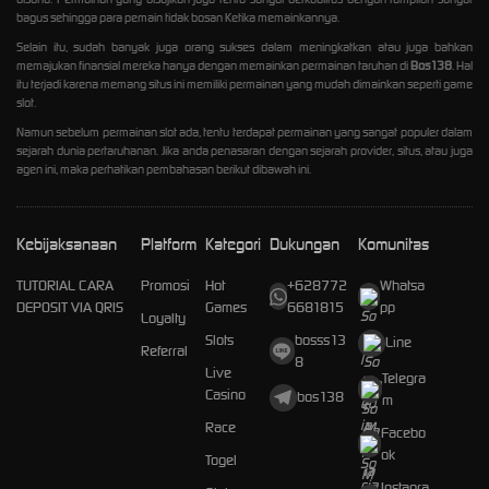
bagus sehingga para pemain tidak bosan Ketika memainkannya.
Selain itu, sudah banyak juga orang sukses dalam meningkatkan atau juga bahkan
memajukan finansial mereka hanya dengan memainkan permainan taruhan di
Bos138
. Hal
itu terjadi karena memang situs ini memiliki permainan yang mudah dimainkan seperti game
slot.
Namun sebelum permainan slot ada, tentu terdapat permainan yang sangat populer dalam
sejarah dunia pertaruhanan. Jika anda penasaran dengan sejarah provider, situs, atau juga
agen ini, maka perhatikan pembahasan berikut dibawah ini.
Kebijaksanaan
Platform
Kategori
Dukungan
Komunitas
TUTORIAL CARA
Promosi
Hot
+628772
Whatsa
DEPOSIT VIA QRIS
Games
6681815
pp
Loyalty
Slots
bosss13
Line
Referral
8
Live
Telegra
Casino
bos138
m
Race
Facebo
ok
Togel
Instagra