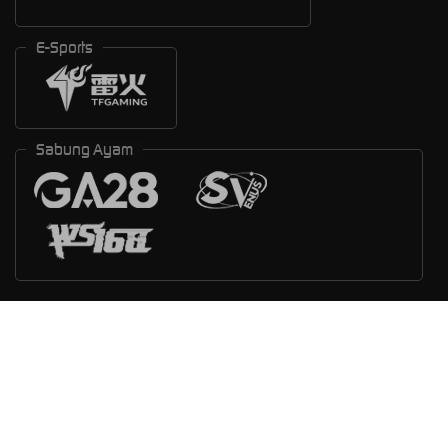
E-Sports
Sabung Ayam