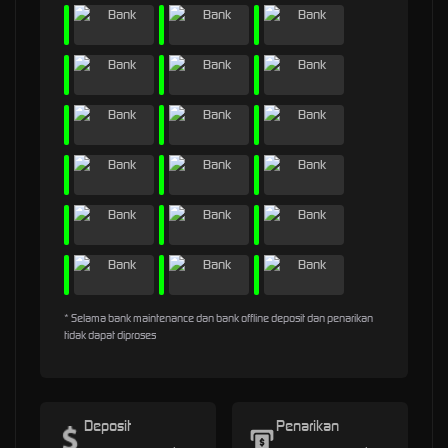
* Selama bank maintenance dan bank offline deposit dan penarikan
tidak dapat diproses
Deposit
Penarikan