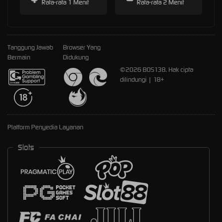
Rata-rata 1 Menit
Rata-rata 2 Menit
Tanggung Jawab
Browser Yang
Bermain
Didukung
©2026 BOS138. Hak cipta
dilindungi | 18+
Platform Penyedia Layanan
Slots