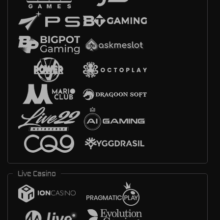
Live Casino