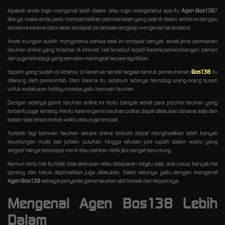
Apakah anda ingin mengenal lebih dalam atau ingin mengetahui apa itu
Agen Bos138
?
Jika ya, maka anda perlu memperhatikan pembahasan yang ada di dalam artikel ini dengan
seksama karena disini akan terdapat penjelasan lengkap mengenai hal tersebut.
Anda mungkin sudah mengetahui bahwa saat ini terdapat banyak sekali jenis permainan
taruhan online yang tersebar di internet. Hal tersebut terjadi karena perkembangan zaman
dan juga teknologi yang semakin meningkat secara signifikan.
Seperti yang sudah di ketahui, di tanah air sendiri segala bentuk pertaruhanan
Bos138
itu
dilarang oleh pemerintah. Oleh karena itu, sebelum adanya teknologi orang-orang susah
untuk melakukan hobby mereka yaitu bermain taruhan.
Dengan adanya game taruhan online ini tentu banyak sekali para pecinta taruhan yang
terbantu juga senang. Hal itu karena game taruhan online dapat dilakukan dimana saja dan
kapan saja tanpa terikat waktu atau juga tempat.
Terlebih lagi bermain taruhan secara online terbukti dapat menghasilkan lebih banyak
keuntungan mulai dari jutaan, puluhan, hingga ratusan juta rupiah dalam waktu yang
singkat hanya beberapa menit atau bahkan detik jika sangat beruntung.
Namun tentu hal itu tidak bisa dilakukan atau didapakan begitu saja, ada cukup banyak hal
penting dan harus diperhatikan juga dilakukan. Salah satunya yaitu dengan mengenal
Agen Bos138
sebagai penyedia game taruhan slot terbaik dan terpercaya.
Mengenal Agen Bos138 Lebih
Dalam