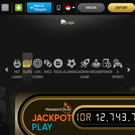
Main di
MASUK
DAFTAR
Telegram
HOT
SLOTS
LIVE
RACE
TOGEL
OLAHRAGA
CRASH
ARCADE
POKER
E-
SABUN
GAMES
CASINO
GAME
SPORTS
AYAM
IDR
12,743,
JACKPOT
PLAY