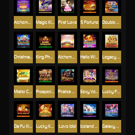
Alchemy Quest Level Up
Magic Kitty
First Love
5 Fortune
Double Flame
Christmas Miracles
King Pharaoh
Alchemy Quest Jackpot
Hallo Win Party
Legacy of Ramakien
Mister Cashmore
Prosperity Gods
Pirates Gold Rush
Sexy Vegas
Lucky Feng Shui
Da Fu Xiao Fu
Lucky Koi Exclusive
Love Idol
Iceland SA
Galaxy Guardian