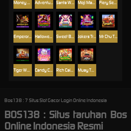
Money Mouse
Adventure Iceland
Santa Wild Drop
Moji Mania
Fiery Sevens Exclusive
Emperor Gate
Halloween Vacation
Sweet Bakery
Jokers Treasure
Mr Chu Tycoon
Tiger Warrior
Candy Candy
Rich Caishen
Muay Thai Fighter
Bos138 : 7 Situs Slot Gacor Login Online Indonesia
BOS138 : Situs taruhan Bos
Online Indonesia Resmi