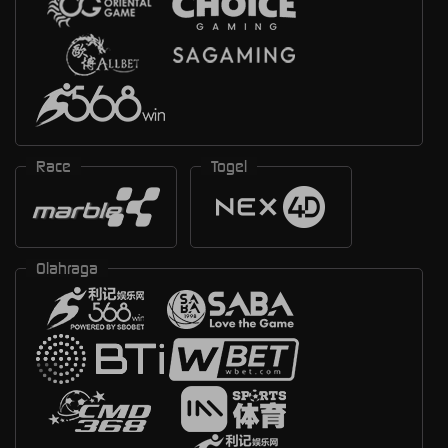
Race
Togel
Olahraga