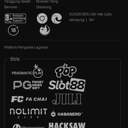
Tanggung Jawab
Browser Yang
Bermain
Didukung
©2026 BOS138. Hak cipta
dilindungi | 18+
Platform Penyedia Layanan
Slots