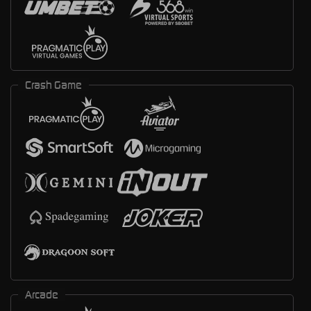
Crash Game
Arcade