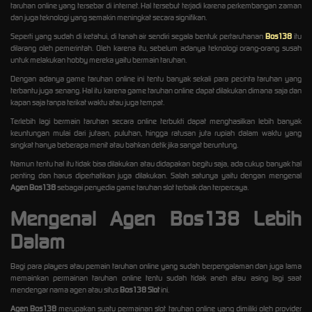
taruhan online yang tersebar di internet. Hal tersebut terjadi karena perkembangan zaman
dan juga teknologi yang semakin meningkat secara signifikan.
Seperti yang sudah di ketahui, di tanah air sendiri segala bentuk pertaruhanan
Bos138
itu
dilarang oleh pemerintah. Oleh karena itu, sebelum adanya teknologi orang-orang susah
untuk melakukan hobby mereka yaitu bermain taruhan.
Dengan adanya game taruhan online ini tentu banyak sekali para pecinta taruhan yang
terbantu juga senang. Hal itu karena game taruhan online dapat dilakukan dimana saja dan
kapan saja tanpa terikat waktu atau juga tempat.
Terlebih lagi bermain taruhan secara online terbukti dapat menghasilkan lebih banyak
keuntungan mulai dari jutaan, puluhan, hingga ratusan juta rupiah dalam waktu yang
singkat hanya beberapa menit atau bahkan detik jika sangat beruntung.
Namun tentu hal itu tidak bisa dilakukan atau didapakan begitu saja, ada cukup banyak hal
penting dan harus diperhatikan juga dilakukan. Salah satunya yaitu dengan mengenal
Agen Bos138
sebagai penyedia game taruhan slot terbaik dan terpercaya.
Mengenal Agen Bos138 Lebih
Dalam
Bagi para players atau pemain taruhan online yang sudah berpengalaman dan juga lama
memainkan permainan taruhan online tentu sudah tidak aneh atau asing lagi saat
mendengar nama agen atau situs
Bos138 Slot
ini.
Agen Bos138
merupakan suatu permainan slot taruhan online yang dimiliki oleh provider