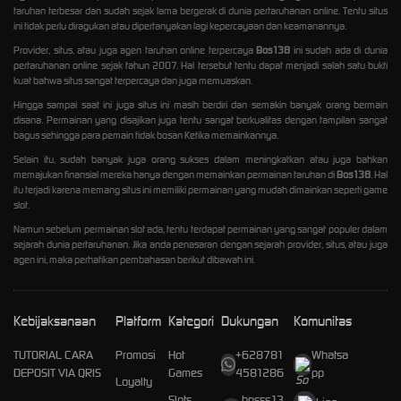
taruhan terbesar dan sudah sejak lama bergerak di dunia pertaruhanan online. Tentu situs
ini tidak perlu diragukan atau dipertanyakan lagi kepercayaan dan keamanannya.
Provider, situs, atau juga agen taruhan online terpercaya
Bos138
ini sudah ada di dunia
pertaruhanan online sejak tahun 2007. Hal tersebut tentu dapat menjadi salah satu bukti
kuat bahwa situs sangat terpercaya dan juga memuaskan.
Hingga sampai saat ini juga situs ini masih berdiri dan semakin banyak orang bermain
disana. Permainan yang disajikan juga tentu sangat berkualitas dengan tampilan sangat
bagus sehingga para pemain tidak bosan Ketika memainkannya.
Selain itu, sudah banyak juga orang sukses dalam meningkatkan atau juga bahkan
memajukan finansial mereka hanya dengan memainkan permainan taruhan di
Bos138
. Hal
itu terjadi karena memang situs ini memiliki permainan yang mudah dimainkan seperti game
slot.
Namun sebelum permainan slot ada, tentu terdapat permainan yang sangat populer dalam
sejarah dunia pertaruhanan. Jika anda penasaran dengan sejarah provider, situs, atau juga
agen ini, maka perhatikan pembahasan berikut dibawah ini.
Kebijaksanaan
Platform
Kategori
Dukungan
Komunitas
TUTORIAL CARA
Promosi
Hot
+628781
Whatsa
DEPOSIT VIA QRIS
Games
4581286
pp
Loyalty
Slots
bosss13