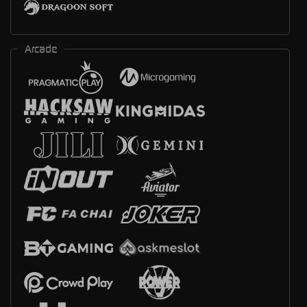
Arcade