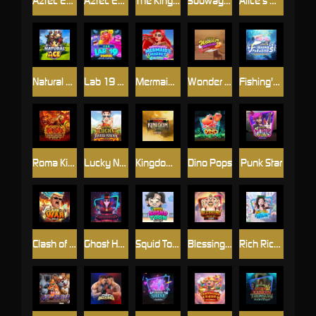
Aztec Empire
Aztec Empire 1000
The King Joker
Subway Runner
Alice's Wonder
Natural Ace
Lab 19 Mania
Mermaid's Market
Wonder Cuisine
Fishing's Paradise
Roma Kingdom
Lucky NangKwak
Kingdom Z
Dino Pops
Punk Star
Clash of War
Ghost House
Squid Toon
Blessing of the Ox
Rich Rich Water