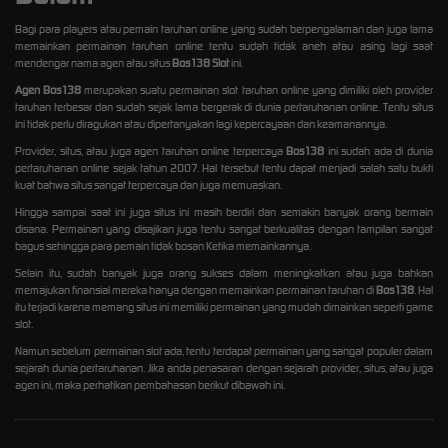
Bagi para players atau pemain taruhan online yang sudah berpengalaman dan juga lama
memainkan permainan taruhan online tentu sudah tidak aneh atau asing lagi saat
mendengar nama agen atau situs
Bos138 Slot
ini.
Agen Bos138
merupakan suatu permainan slot taruhan online yang dimiliki oleh provider
taruhan terbesar dan sudah sejak lama bergerak di dunia pertaruhanan online. Tentu situs
ini tidak perlu diragukan atau dipertanyakan lagi kepercayaan dan keamanannya.
Provider, situs, atau juga agen taruhan online terpercaya
Bos138
ini sudah ada di dunia
pertaruhanan online sejak tahun 2007. Hal tersebut tentu dapat menjadi salah satu bukti
kuat bahwa situs sangat terpercaya dan juga memuaskan.
Hingga sampai saat ini juga situs ini masih berdiri dan semakin banyak orang bermain
disana. Permainan yang disajikan juga tentu sangat berkualitas dengan tampilan sangat
bagus sehingga para pemain tidak bosan Ketika memainkannya.
Selain itu, sudah banyak juga orang sukses dalam meningkatkan atau juga bahkan
memajukan finansial mereka hanya dengan memainkan permainan taruhan di
Bos138
. Hal
itu terjadi karena memang situs ini memiliki permainan yang mudah dimainkan seperti game
slot.
Namun sebelum permainan slot ada, tentu terdapat permainan yang sangat populer dalam
sejarah dunia pertaruhanan. Jika anda penasaran dengan sejarah provider, situs, atau juga
agen ini, maka perhatikan pembahasan berikut dibawah ini.