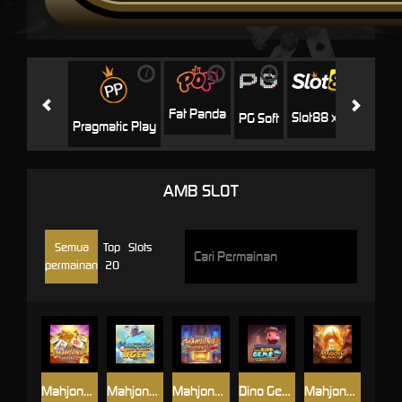
i
i
i
i
i
Facha
Fat Panda
Slot88 x PP
PG Soft
Pragmatic Play
AMB SLOT
Semua
Top
Slots
permainan
20
Mahjong Legend
Mahjong of the White Tiger
Mahjong Legend Xmas
Dino Gems
Mahjong Legacy