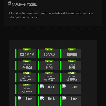
TARUHAN TOGEL
Platform togel yang menarik dari perusahan terbaik di dunia yang menawarkan
hadiah kemenangan besar