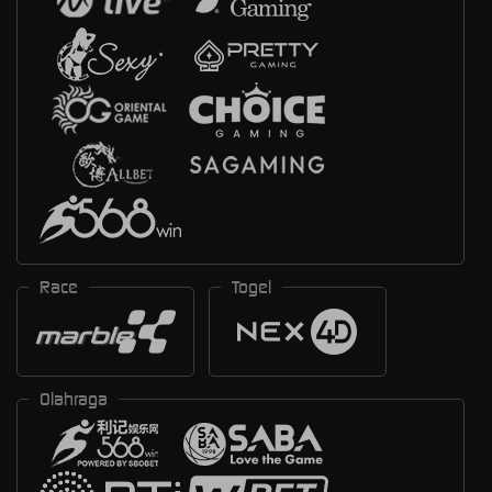
Race
Togel
Olahraga