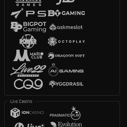
Live Casino