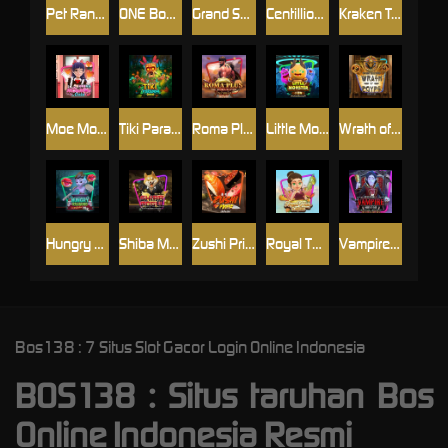
Pet Ranger
ONE Boxing
Grand Shine
Centillion Gods
Kraken Treasure
Moe Moe Cute
Tiki Paradise
Roma Plus
Little Monster
Wrath of Egypt
Hungry Krahung
Shiba Mogul
Zushi Prime
Royal Thai Dessert
Vampire Hunter
Bos138 : 7 Situs Slot Gacor Login Online Indonesia
BOS138 : Situs taruhan Bos
Online Indonesia Resmi