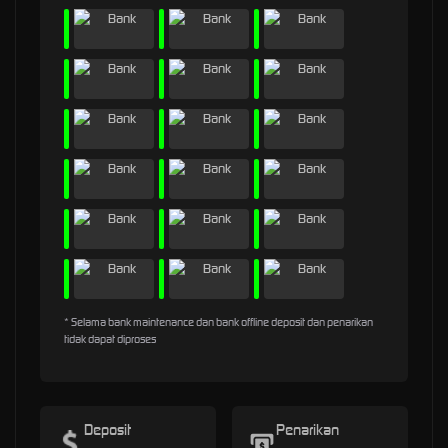
* Selama bank maintenance dan bank offline deposit dan penarikan
tidak dapat diproses
Deposit
Penarikan