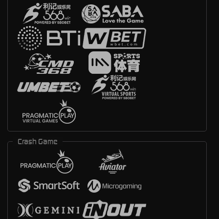
Crash Game