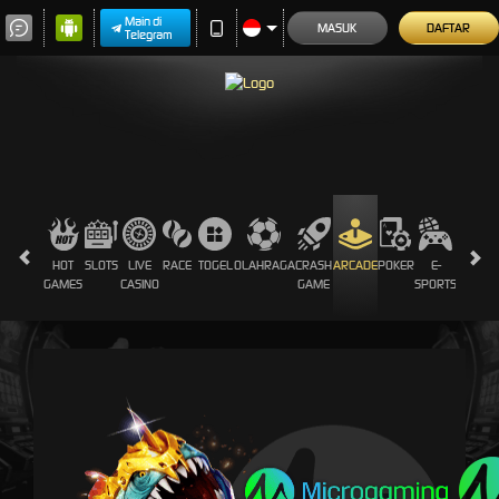
Main di
MASUK
DAFTAR
Telegram
HOT
SLOTS
LIVE
RACE
TOGEL
OLAHRAGA
CRASH
ARCADE
POKER
E-
SABUN
GAMES
CASINO
GAME
SPORTS
AYAM