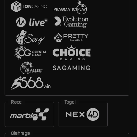
Race
Togel
Olahraga