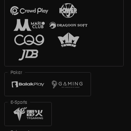
Poker
E-Sports