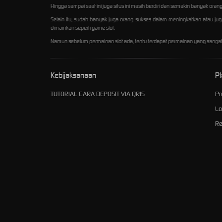
Hingga sampai saat ini juga situs ini masih berdiri dan semakin banyak or
Selain itu, sudah banyak juga orang sukses dalam meningkatkan atau 
dimainkan seperti game slot.
Namun sebelum permainan slot ada, tentu terdapat permainan yang sangat p
Kebijaksanaan
Pl
TUTORIAL CARA DEPOSIT VIA QRIS
Pr
Lo
Re