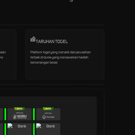
TARUHAN TOGEL
haan
Platform togel yang menarik dari perusahan
ame
terbaik di dunia yang menawarkan hadiah
kemenangan besar