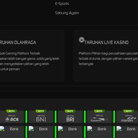
E-Sports
Sabung Ayam
RUHAN OLAHRAGA
TARUHAN LIVE KASINO
ook Gaming Platform Terbaik
Platform Pilihan bagi perusahaan-perusa
kan lebih banyak game, odds yang lebih
terbaik di dunia, dengan pilihan variasi g
 dan menyediakan pilihan yang lebih
terbanyak
untuk pemain.