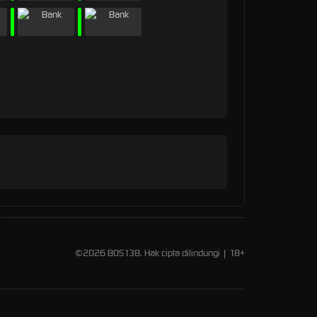
©2026 BOS138. Hak cipta dilindungi | 18+