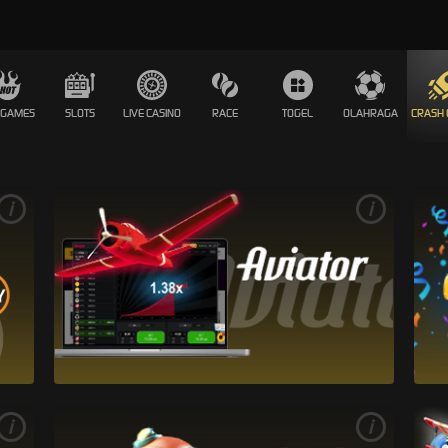
 GAMES
SLOTS
LIVE CASINO
RACE
TOGEL
OLAHRAGA
CRASH
i
i
i
i