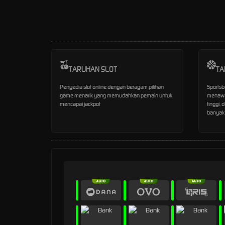
TARUHAN SLOT
TA
Penyedia slot online dengan beragam pilihan
Sportsb
game menarik yang memudahkan pemain untuk
menawar
mencapai jackpot
tinggi,
banyak 