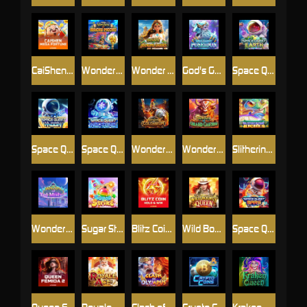
CaiShen Mega Fortune
Wonders of Machu Picchu
Wonder of Hanging Garden
God's Gambit: Poseidon
Space Quest: Earth
Space Quest: Moon
Space Quest: Neptune
Wonders of Colosseum
Wonders of Grand Canyon
Slithering Riches
Wonders of Taj Mahal
Sugar Strike
Blitz Coin: Hold & Win
Wild Bounty Queen
Space Quest: Mars