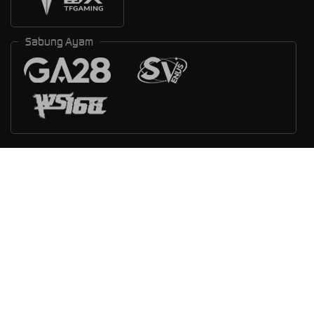
Sabung Ayam