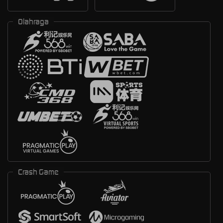
Olahraga
Crash Game