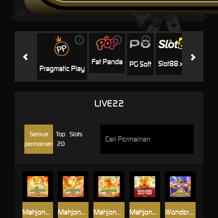
i
i
i
i
i
Facha
Fat Panda
Slot88 x PP
PG Soft
Pragmatic Play
LIVE22
Semua
Top
Slots
permainan
20
Mahjong Gold: Dragon
Mahjong Gold: Phoenix
Mahjong Gold: Lion
Mahjong Gold: Tiger
Wonders of Giza Pyramid