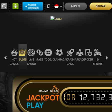
Main di
MASUK
DAFTAR
Telegram
HOT
SLOTS
LIVE
RACE
TOGEL
OLAHRAGA
CRASH
ARCADE
POKER
E-
SABUN
GAMES
CASINO
GAME
SPORTS
AYAM
IDR
12,732,
JACKPOT
PLAY