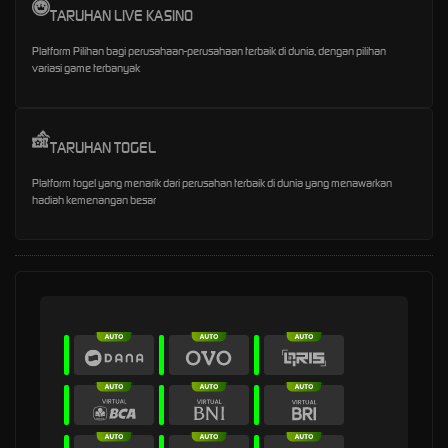
TARUHAN LIVE KASINO
Platform Pilihan bagi perusahaan-perusahaan terbaik di dunia, dengan pilihan
variasi game terbanyak
TARUHAN TOGEL
Platform togel yang menarik dari perusahan terbaik di dunia yang menawarkan
hadiah kemenangan besar