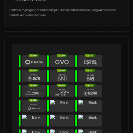
Platform togel yang menarik dari perusahan terbaik di dunia yang menawarkan
hadiah kemenangan besar