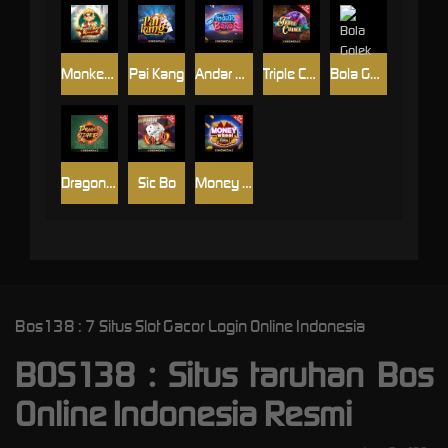
Monkey King Roulette
Pai Kang
Andar Bahar
Triple Chance
Bola Golek
Dragon Tiger 2
Sic Bo
Money Wheel Deluxe
Bos138 : 7 Situs Slot Gacor Login Online Indonesia
BOS138 : Situs taruhan Bos
Online Indonesia Resmi