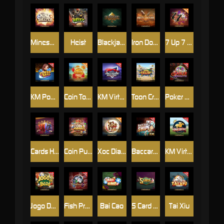
Minesweeper
Heist
Blackjack
Iron Dome
7 Up 7 Down
KM Power Ball
Coin Toss
KM Virtual Greyhound Racing
Toon Crash
Poker Roulette
Cards Hi Lo
Coin Pusher
Xoc Dia Lightning
Baccarat: Swipe
KM Virtual Horse Racing
Jogo De Bozo
Fish Prawn Crab 2
Bai Cao
5 Card Poker
Tai Xiu