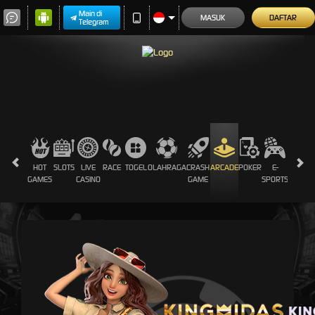
Main di
MASUK
DAFTAR
Telegram
HOT
SLOTS
LIVE
RACE
TOGEL
OLAHRAGA
CRASH
ARCADE
POKER
E-
SABUN
GAMES
CASINO
GAME
SPORTS
AYAM