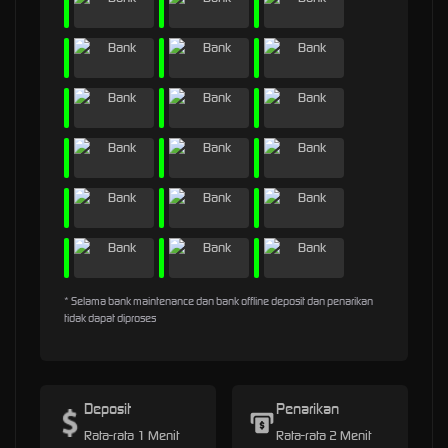
* Selama bank maintenance dan bank offline deposit dan penarikan
tidak dapat diproses
Deposit
Penarikan
Rata-rata 1 Menit
Rata-rata 2 Menit