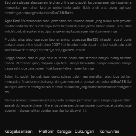
Bagi para players atau pemain taruhan online yang sudah berpengalaman dan juga lama
memainkan permainan taruhan online tentu sudah tidak aneh atau asing lagi saat
mendengar nama agen atau situs
Bos138 Slot
ini.
Agen Bos138
merupakan suatu permainan slot taruhan online yang dimiliki oleh provider
taruhan terbesar dan sudah sejak lama bergerak di dunia pertaruhanan online. Tentu situs
ini tidak perlu diragukan atau dipertanyakan lagi kepercayaan dan keamanannya.
Provider, situs, atau juga agen taruhan online terpercaya
Bos138
ini sudah ada di dunia
pertaruhanan online sejak tahun 2007. Hal tersebut tentu dapat menjadi salah satu bukti
kuat bahwa situs sangat terpercaya dan juga memuaskan.
Hingga sampai saat ini juga situs ini masih berdiri dan semakin banyak orang bermain
disana. Permainan yang disajikan juga tentu sangat berkualitas dengan tampilan sangat
bagus sehingga para pemain tidak bosan Ketika memainkannya.
Selain itu, sudah banyak juga orang sukses dalam meningkatkan atau juga bahkan
memajukan finansial mereka hanya dengan memainkan permainan taruhan di
Bos138
. Hal
itu terjadi karena memang situs ini memiliki permainan yang mudah dimainkan seperti game
slot.
Namun sebelum permainan slot ada, tentu terdapat permainan yang sangat populer dalam
sejarah dunia pertaruhanan. Jika anda penasaran dengan sejarah provider, situs, atau juga
agen ini, maka perhatikan pembahasan berikut dibawah ini.
Kebijaksanaan
Platform
Kategori
Dukungan
Komunitas