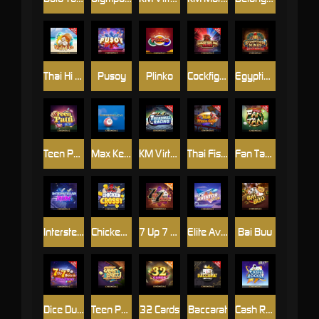
Thai Hi Lo 2
Pusoy
Plinko
Cockfighting Arena
Egyptian Mines
Teen Patti Blitz
Max Keno
KM Virtual Treadmill Racing
Thai Fish Prawn Crab
Fan Tan Classic
Interstellar Run
Chicken Crossy
7 Up 7 Down Rush
Elite Aviator Club
Bai Buu
Dice Duet
Teen Patti
32 Cards
Baccarat
Cash Rocket