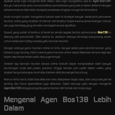
Apakah anda ingin mengenal lebih dalam atau ingin mengetahui apa itu
Agen Bos138
?
Jika ya, maka anda perlu memperhatikan pembahasan yang ada di dalam artikel ini dengan
seksama karena disini akan terdapat penjelasan lengkap mengenai hal tersebut.
Anda mungkin sudah mengetahui bahwa saat ini terdapat banyak sekali jenis permainan
taruhan online yang tersebar di internet. Hal tersebut terjadi karena perkembangan zaman
dan juga teknologi yang semakin meningkat secara signifikan.
Seperti yang sudah di ketahui, di tanah air sendiri segala bentuk pertaruhanan
Bos138
itu
dilarang oleh pemerintah. Oleh karena itu, sebelum adanya teknologi orang-orang susah
untuk melakukan hobby mereka yaitu bermain taruhan.
Dengan adanya game taruhan online ini tentu banyak sekali para pecinta taruhan yang
terbantu juga senang. Hal itu karena game taruhan online dapat dilakukan dimana saja dan
kapan saja tanpa terikat waktu atau juga tempat.
Terlebih lagi bermain taruhan secara online terbukti dapat menghasilkan lebih banyak
keuntungan mulai dari jutaan, puluhan, hingga ratusan juta rupiah dalam waktu yang
singkat hanya beberapa menit atau bahkan detik jika sangat beruntung.
Namun tentu hal itu tidak bisa dilakukan atau didapakan begitu saja, ada cukup banyak hal
penting dan harus diperhatikan juga dilakukan. Salah satunya yaitu dengan mengenal
Agen Bos138
sebagai penyedia game taruhan slot terbaik dan terpercaya.
Mengenal Agen Bos138 Lebih
Dalam