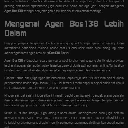
Namun tentu hal itu tidak bisa dilakukan atau didapakan begitu saja, ada cukup banyak hal
penting dan harus diperhatikan juga dilakukan. Salah satunya yaitu dengan mengenal
Agen Bos138
sebagai penyedia game taruhan slot terbaik dan terpercaya.
Mengenal Agen Bos138 Lebih
Dalam
Bagi para players atau pemain taruhan online yang sudah berpengalaman dan juga lama
memainkan permainan taruhan online tentu sudah tidak aneh atau asing lagi saat
mendengar nama agen atau situs
Bos138 Slot
ini.
Agen Bos138
merupakan suatu permainan slot taruhan online yang dimiliki oleh provider
taruhan terbesar dan sudah sejak lama bergerak di dunia pertaruhanan online. Tentu situs
ini tidak perlu diragukan atau dipertanyakan lagi kepercayaan dan keamanannya.
Provider, situs, atau juga agen taruhan online terpercaya
Bos138
ini sudah ada di dunia
pertaruhanan online sejak tahun 2007. Hal tersebut tentu dapat menjadi salah satu bukti
kuat bahwa situs sangat terpercaya dan juga memuaskan.
Hingga sampai saat ini juga situs ini masih berdiri dan semakin banyak orang bermain
disana. Permainan yang disajikan juga tentu sangat berkualitas dengan tampilan sangat
bagus sehingga para pemain tidak bosan Ketika memainkannya.
Selain itu, sudah banyak juga orang sukses dalam meningkatkan atau juga bahkan
memajukan finansial mereka hanya dengan memainkan permainan taruhan di
Bos138
. Hal
itu terjadi karena memang situs ini memiliki permainan yang mudah dimainkan seperti game
slot.