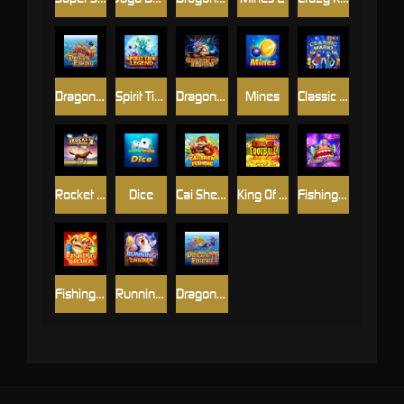
Dragon Fishing
Spirit Tide Legend
Dragon of Demons
Mines
Classic Mario
Rocket Derby
Dice
Cai Shen Fishing
King Of Football
Fishing Disco
Fishing YiLuFa
Running Chicken
Dragon Fishing II