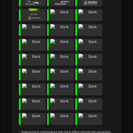
* Selama bank maintenance dan bank offline deposit dan penarikan