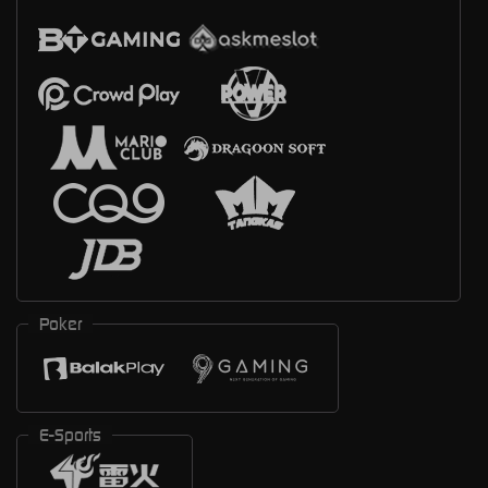
Poker
E-Sports