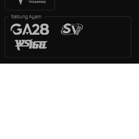
Sabung Ayam