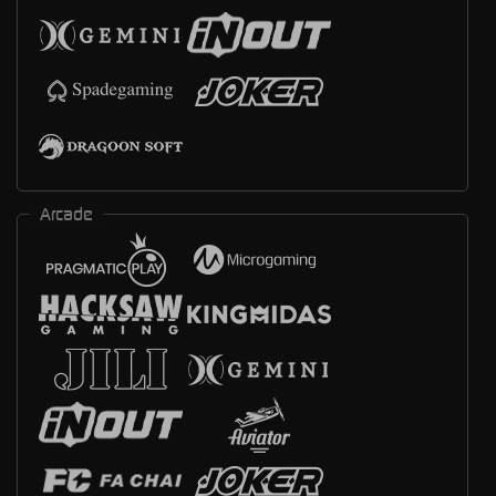
Arcade