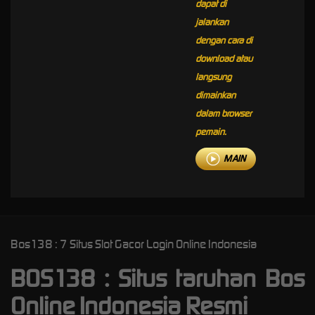
dapat di
jalankan
dengan cara di
download atau
langsung
dimainkan
dalam browser
pemain.
MAIN
Bos138 : 7 Situs Slot Gacor Login Online Indonesia
BOS138 : Situs taruhan Bos
Online Indonesia Resmi