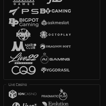
Live Casino