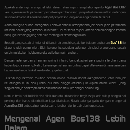
Apakah anda ingin mengenal lebih dalam atau ingin mengetahui apa itu
Agen Bos138
?
Jika ya, maka anda perlu memperhatikan pembahasan yang ada di dalam artikel ini dengan
seksama karena disini akan terdapat penjelasan lengkap mengenai hal tersebut.
Anda mungkin sudah mengetahui bahwa saat ini terdapat banyak sekali jenis permainan
taruhan online yang tersebar di internet. Hal tersebut terjadi karena perkembangan zaman
dan juga teknologi yang semakin meningkat secara signifikan.
Seperti yang sudah di ketahui, di tanah air sendiri segala bentuk pertaruhanan
Bos138
itu
dilarang oleh pemerintah. Oleh karena itu, sebelum adanya teknologi orang-orang susah
untuk melakukan hobby mereka yaitu bermain taruhan.
Dengan adanya game taruhan online ini tentu banyak sekali para pecinta taruhan yang
terbantu juga senang. Hal itu karena game taruhan online dapat dilakukan dimana saja dan
kapan saja tanpa terikat waktu atau juga tempat.
Terlebih lagi bermain taruhan secara online terbukti dapat menghasilkan lebih banyak
keuntungan mulai dari jutaan, puluhan, hingga ratusan juta rupiah dalam waktu yang
singkat hanya beberapa menit atau bahkan detik jika sangat beruntung.
Namun tentu hal itu tidak bisa dilakukan atau didapakan begitu saja, ada cukup banyak hal
penting dan harus diperhatikan juga dilakukan. Salah satunya yaitu dengan mengenal
Agen Bos138
sebagai penyedia game taruhan slot terbaik dan terpercaya.
Mengenal Agen Bos138 Lebih
Dalam