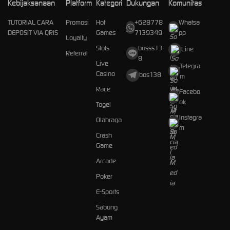
Kebijaksanaan
Platform
Kategori
Dukungan
Komunitas
TUTORIAL CARA
Promosi
Hot
+628778
Whatsa
DEPOSIT VIA QRIS
Games
7139349
pp
Loyalty
Slots
bosss13
Line
Referral
8
Live
Telegra
Casino
bos138
m
Race
Facebo
ok
Togel
Instagra
Olahraga
m
Crash
Game
Arcade
Poker
E-Sports
Sabung
Ayam