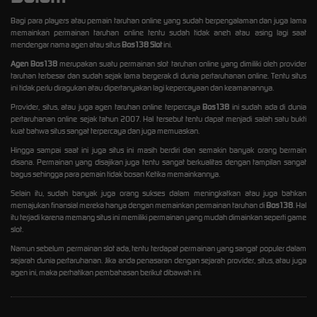
Bagi para players atau pemain taruhan online yang sudah berpengalaman dan juga lama
memainkan permainan taruhan online tentu sudah tidak aneh atau asing lagi saat
mendengar nama agen atau situs
Bos138 Slot
ini.
Agen Bos138
merupakan suatu permainan slot taruhan online yang dimiliki oleh provider
taruhan terbesar dan sudah sejak lama bergerak di dunia pertaruhanan online. Tentu situs
ini tidak perlu diragukan atau dipertanyakan lagi kepercayaan dan keamanannya.
Provider, situs, atau juga agen taruhan online terpercaya
Bos138
ini sudah ada di dunia
pertaruhanan online sejak tahun 2007. Hal tersebut tentu dapat menjadi salah satu bukti
kuat bahwa situs sangat terpercaya dan juga memuaskan.
Hingga sampai saat ini juga situs ini masih berdiri dan semakin banyak orang bermain
disana. Permainan yang disajikan juga tentu sangat berkualitas dengan tampilan sangat
bagus sehingga para pemain tidak bosan Ketika memainkannya.
Selain itu, sudah banyak juga orang sukses dalam meningkatkan atau juga bahkan
memajukan finansial mereka hanya dengan memainkan permainan taruhan di
Bos138
. Hal
itu terjadi karena memang situs ini memiliki permainan yang mudah dimainkan seperti game
slot.
Namun sebelum permainan slot ada, tentu terdapat permainan yang sangat populer dalam
sejarah dunia pertaruhanan. Jika anda penasaran dengan sejarah provider, situs, atau juga
agen ini, maka perhatikan pembahasan berikut dibawah ini.