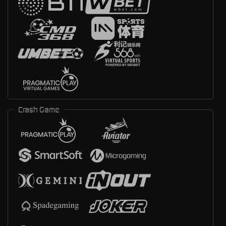
Crash Game