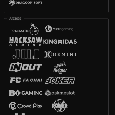
Arcade