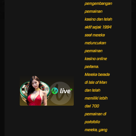
pemgembangan
permainan
kasino dan telah
aktif sejak 1994
saat mereka
meluncurkan
permainan
kasino online
pertama.
Mereka berada
di Isle of Man
dan telah
memiliki lebih
dari 700
permainan di
portofolio
mereka, yang