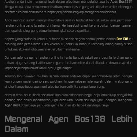
Apakah anda ingin mengenal lebih dalam atau ingin mengetahui apa itu
Agen Bos138
?
Jika ya, maka anda perlu memperhatikan pembahasan yang ada di dalam artikel ini dengan
seksama karena disini akan terdapat penjelasan lengkap mengenai hal tersebut.
Anda mungkin sudah mengetahui bahwa saat ini terdapat banyak sekali jenis permainan
taruhan online yang tersebar di internet. Hal tersebut terjadi karena perkembangan zaman
dan juga teknologi yang semakin meningkat secara signifikan.
Seperti yang sudah di ketahui, di tanah air sendiri segala bentuk pertaruhanan
Bos138
itu
dilarang oleh pemerintah. Oleh karena itu, sebelum adanya teknologi orang-orang susah
untuk melakukan hobby mereka yaitu bermain taruhan.
Dengan adanya game taruhan online ini tentu banyak sekali para pecinta taruhan yang
terbantu juga senang. Hal itu karena game taruhan online dapat dilakukan dimana saja dan
kapan saja tanpa terikat waktu atau juga tempat.
Terlebih lagi bermain taruhan secara online terbukti dapat menghasilkan lebih banyak
keuntungan mulai dari jutaan, puluhan, hingga ratusan juta rupiah dalam waktu yang
singkat hanya beberapa menit atau bahkan detik jika sangat beruntung.
Namun tentu hal itu tidak bisa dilakukan atau didapakan begitu saja, ada cukup banyak hal
penting dan harus diperhatikan juga dilakukan. Salah satunya yaitu dengan mengenal
Agen Bos138
sebagai penyedia game taruhan slot terbaik dan terpercaya.
Mengenal Agen Bos138 Lebih
Dalam