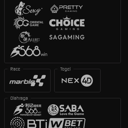
Race
Togel
Olahraga