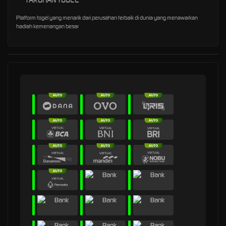
Platform togel yang menarik dari perusahan terbaik di dunia yang menawarkan
hadiah kemenangan besar