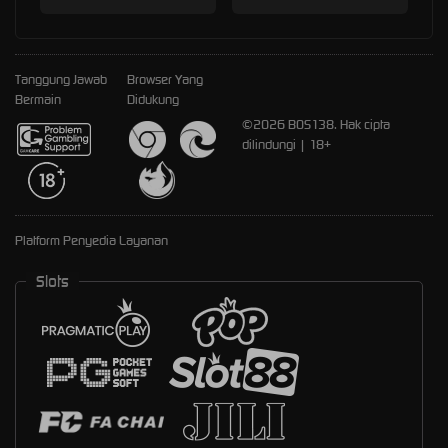
Tanggung Jawab
Browser Yang
Bermain
Didukung
©2026 BOS138. Hak cipta
dilindungi | 18+
Platform Penyedia Layanan
Slots