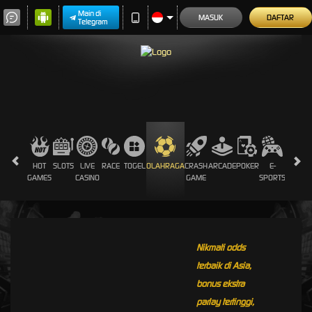
Main di
MASUK
DAFTAR
Telegram
HOT
SLOTS
LIVE
RACE
TOGEL
OLAHRAGA
CRASH
ARCADE
POKER
E-
SABUN
GAMES
CASINO
GAME
SPORTS
AYAM
Nikmati odds
terbaik di Asia,
bonus ekstra
parlay tertinggi,