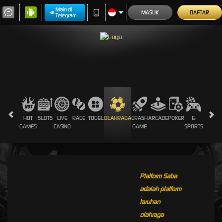
Main di
MASUK
DAFTAR
Telegram
HOT
SLOTS
LIVE
RACE
TOGEL
OLAHRAGA
CRASH
ARCADE
POKER
E-
SABUN
GAMES
CASINO
GAME
SPORTS
AYAM
Platform Saba
adalah platform
taruhan
olahraga