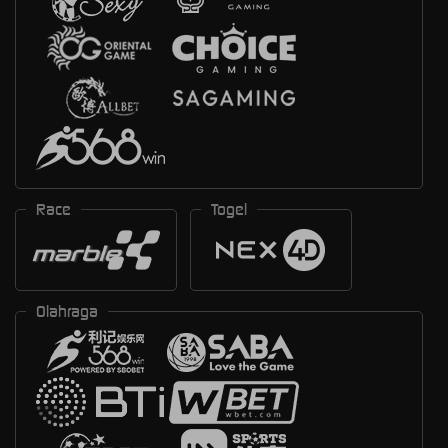
Race
Togel
Olahraga