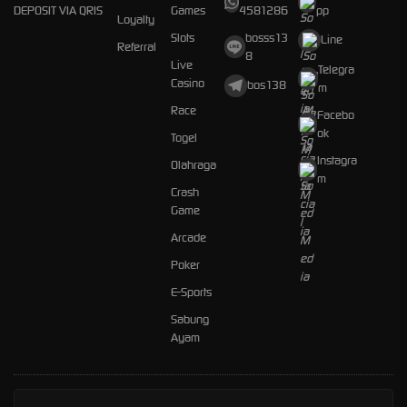
DEPOSIT VIA QRIS
Games
4581286
pp
Loyalty
Slots
bosss13
Line
Referral
8
Live
Telegra
Casino
bos138
m
Race
Facebo
ok
Togel
Instagra
Olahraga
m
Crash
Game
Arcade
Poker
E-Sports
Sabung
Ayam