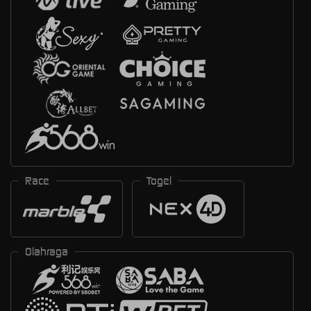
Race
Togel
Olahraga