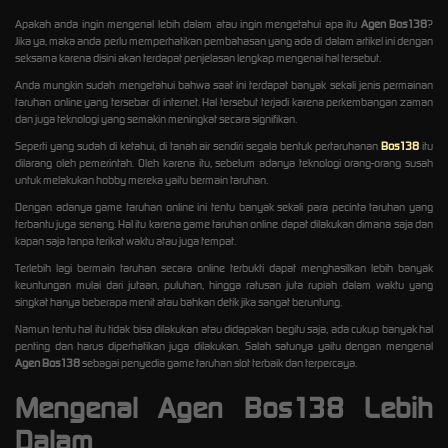
Apakah anda ingin mengenal lebih dalam atau ingin mengetahui apa itu
Agen Bos138
?
Jika ya, maka anda perlu memperhatikan pembahasan yang ada di dalam artikel ini dengan
seksama karena disini akan terdapat penjelasan lengkap mengenai hal tersebut.
Anda mungkin sudah mengetahui bahwa saat ini terdapat banyak sekali jenis permainan
taruhan online yang tersebar di internet. Hal tersebut terjadi karena perkembangan zaman
dan juga teknologi yang semakin meningkat secara signifikan.
Seperti yang sudah di ketahui, di tanah air sendiri segala bentuk pertaruhanan
Bos138
itu
dilarang oleh pemerintah. Oleh karena itu, sebelum adanya teknologi orang-orang susah
untuk melakukan hobby mereka yaitu bermain taruhan.
Dengan adanya game taruhan online ini tentu banyak sekali para pecinta taruhan yang
terbantu juga senang. Hal itu karena game taruhan online dapat dilakukan dimana saja dan
kapan saja tanpa terikat waktu atau juga tempat.
Terlebih lagi bermain taruhan secara online terbukti dapat menghasilkan lebih banyak
keuntungan mulai dari jutaan, puluhan, hingga ratusan juta rupiah dalam waktu yang
singkat hanya beberapa menit atau bahkan detik jika sangat beruntung.
Namun tentu hal itu tidak bisa dilakukan atau didapakan begitu saja, ada cukup banyak hal
penting dan harus diperhatikan juga dilakukan. Salah satunya yaitu dengan mengenal
Agen Bos138
sebagai penyedia game taruhan slot terbaik dan terpercaya.
Mengenal Agen Bos138 Lebih
Dalam