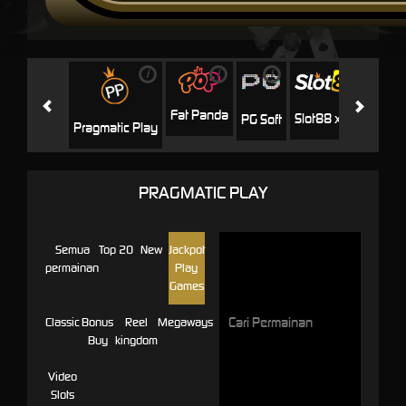
i
i
i
i
i
Facha
Fat Panda
Slot88 x PP
PG Soft
Pragmatic Play
PRAGMATIC PLAY
Semua
Top 20
New
Jackpot
permainan
Play
Games
Classic
Bonus
Reel
Megaways
Buy
kingdom
Video
Slots