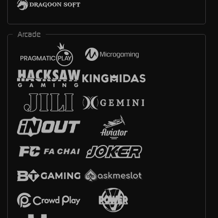
Arcade