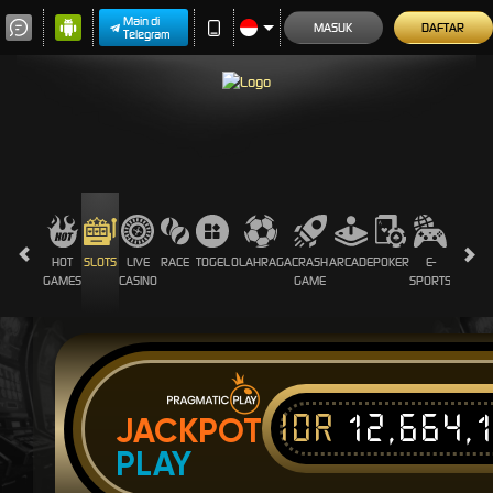
Main di
MASUK
DAFTAR
Telegram
HOT
SLOTS
LIVE
RACE
TOGEL
OLAHRAGA
CRASH
ARCADE
POKER
E-
SABUN
GAMES
CASINO
GAME
SPORTS
AYAM
IDR
12,664,
JACKPOT
PLAY