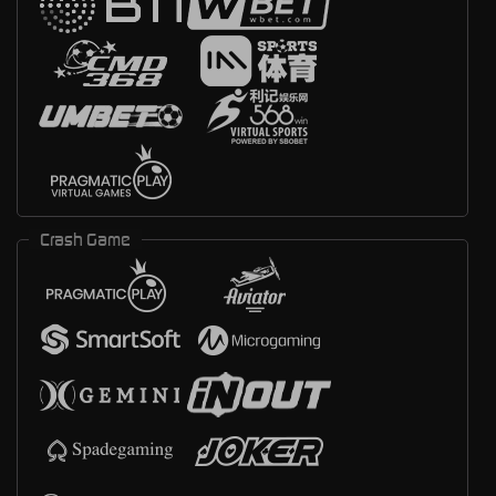
Crash Game