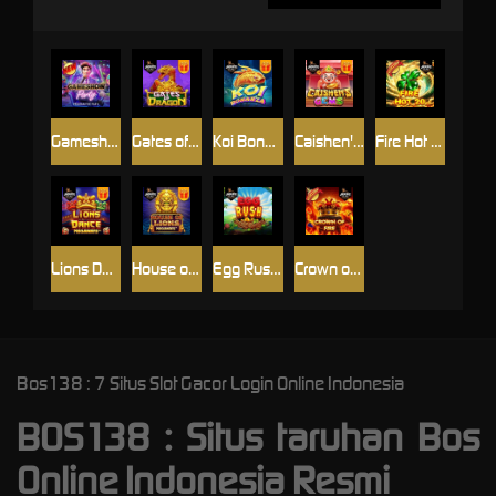
Gameshow Party Jackpot Play
Gates of Dragon Jackpot Play
Koi Bonanza Jackpot Play
Caishen's Gems Jackpot Play
Fire Hot 20 Jackpot Play
Lions Dance Megaways Jackpot Play
House of Lions Megaways Jackpot Play
Egg Rush Jackpot Play
Crown of Fire Jackpot Play
Bos138 : 7 Situs Slot Gacor Login Online Indonesia
BOS138 : Situs taruhan Bos
Online Indonesia Resmi