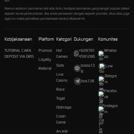
slot.
Namun sebelum permainan slot ada, tentu terdapat permainan yang sangat populer dalam
sejarah dunia pertaruhanan. Jika anda penasaran dengan sejarah provider, situs, atau juga
agen ini, maka perhatikan pembahasan berikut dibawah ini.
Kebijaksanaan
Platform
Kategori
Dukungan
Komunitas
TUTORIAL CARA
Promosi
Hot
+628781
Whatsa
DEPOSIT VIA QRIS
Games
4581286
pp
Loyalty
Slots
bosss13
Line
Referral
8
Live
Telegra
Casino
bos138
m
Race
Facebo
ok
Togel
Instagra
Olahraga
m
Crash
Game
Arcade