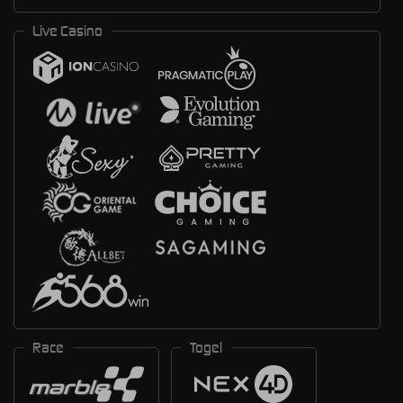
Live Casino
Race
Togel