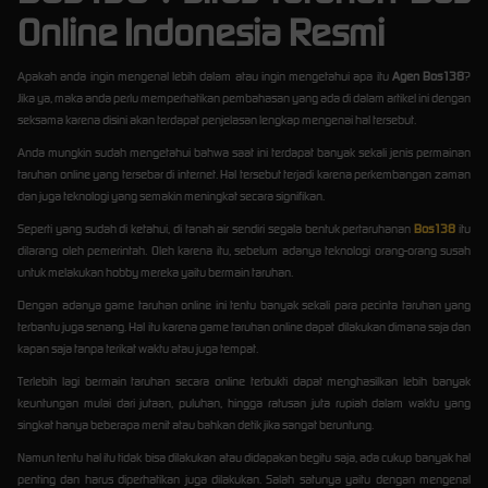
Online Indonesia Resmi
Apakah anda ingin mengenal lebih dalam atau ingin mengetahui apa itu
Agen Bos138
?
Jika ya, maka anda perlu memperhatikan pembahasan yang ada di dalam artikel ini dengan
seksama karena disini akan terdapat penjelasan lengkap mengenai hal tersebut.
Anda mungkin sudah mengetahui bahwa saat ini terdapat banyak sekali jenis permainan
taruhan online yang tersebar di internet. Hal tersebut terjadi karena perkembangan zaman
dan juga teknologi yang semakin meningkat secara signifikan.
Seperti yang sudah di ketahui, di tanah air sendiri segala bentuk pertaruhanan
Bos138
itu
dilarang oleh pemerintah. Oleh karena itu, sebelum adanya teknologi orang-orang susah
untuk melakukan hobby mereka yaitu bermain taruhan.
Dengan adanya game taruhan online ini tentu banyak sekali para pecinta taruhan yang
terbantu juga senang. Hal itu karena game taruhan online dapat dilakukan dimana saja dan
kapan saja tanpa terikat waktu atau juga tempat.
Terlebih lagi bermain taruhan secara online terbukti dapat menghasilkan lebih banyak
keuntungan mulai dari jutaan, puluhan, hingga ratusan juta rupiah dalam waktu yang
singkat hanya beberapa menit atau bahkan detik jika sangat beruntung.
Namun tentu hal itu tidak bisa dilakukan atau didapakan begitu saja, ada cukup banyak hal
penting dan harus diperhatikan juga dilakukan. Salah satunya yaitu dengan mengenal