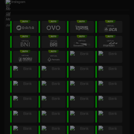
Instagram